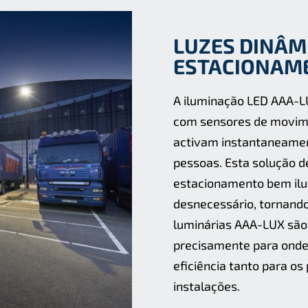
LUZES DINÂM
ESTACIONAM
A iluminação LED AAA-LU
com sensores de movime
activam instantaneamen
pessoas. Esta solução d
estacionamento bem il
desnecessário, tornando
luminárias AAA-LUX são 
precisamente para onde 
eﬁciência tanto para os 
instalações.