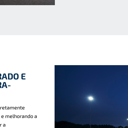
ADO E
RA-
diretamente
a e melhorando a
r a