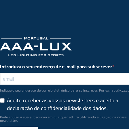
Introduza o seu endereço de e-mail para subscrever
Indique o seu endereço de correio eletrónico para se inscrever. Por ex.: abc@xyz.
Aceito receber as vossas newsletters e aceito a
declaração de conﬁdencialidade dos dados.
Pode anular a sua subscrição em qualquer altura utilizando a ligação na nossa
newsletter.