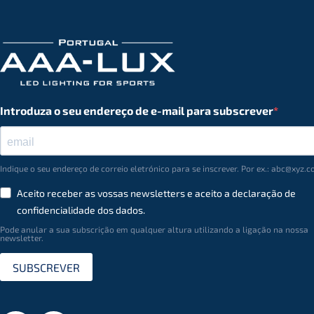
Introduza o seu endereço de e-mail para subscrever
Indique o seu endereço de correio eletrónico para se inscrever. Por ex.: abc@xyz.
Aceito receber as vossas newsletters e aceito a declaração de
conﬁdencialidade dos dados.
Pode anular a sua subscrição em qualquer altura utilizando a ligação na nossa
newsletter.
SUBSCREVER