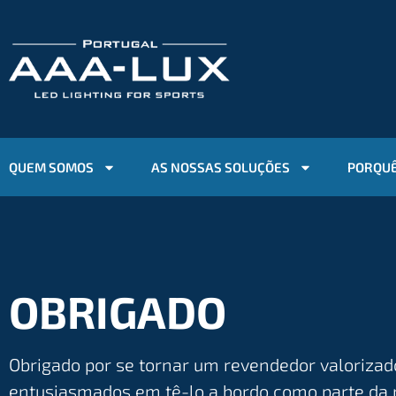
QUEM SOMOS
AS NOSSAS SOLUÇÕES
PORQUÊ
OBRIGADO
Obrigado por se tornar um revendedor valoriza
entusiasmados em tê-lo a bordo como parte da n