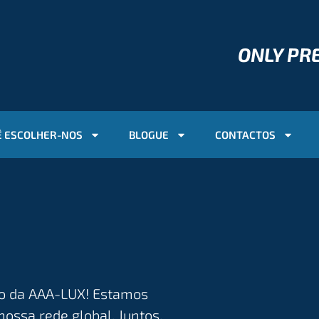
ONLY P
 ESCOLHER-NOS
BLOGUE
CONTACTOS
do da AAA-LUX! Estamos
ossa rede global. Juntos,